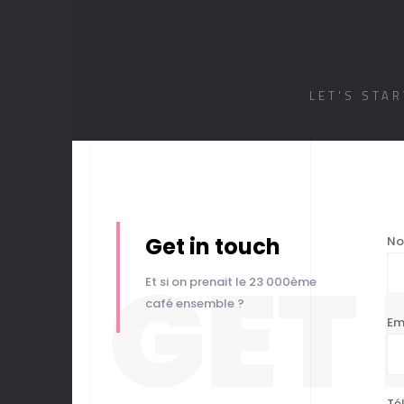
LET'S STA
Get in touch
No
GET
Et si on prenait le 23 000ème
café ensemble ?
Em
Té