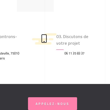
ontrons-
03. Discutons de
votre projet
teville, 75010
06 11 35 83 37
aris
APPELEZ-NOUS