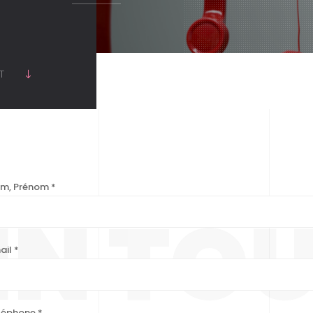
RT
m, Prénom
*
 IN TO
ail
*
léphone
*