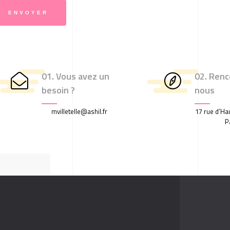
01. Vous avez un
02. Renc
besoin ?
nous
mvilletelle@ashil.fr
17 rue d’Hau
P