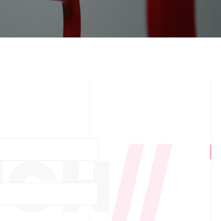
UCH
//