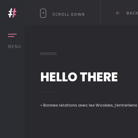
BAC
SCROLL DOWN
ONTACT
MENU
HELLO THERE
TÉ DE SON SEO
R SON SEO ?
« Bonnes relations avec les Wookies, j’entretiens
DIN ?
OOK ?
EAUX SOCIAUX